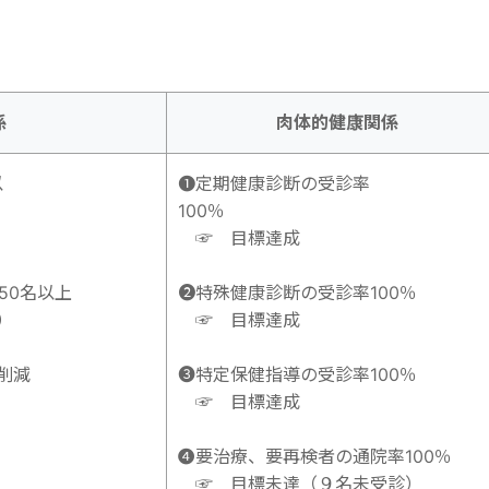
係
肉体的健康関係
以
➊定期健康診断の受診率
100％
☞ 目標達成
50名以上
➋特殊健康診断の受診率100％
）
☞ 目標達成
削減
➌特定保健指導の受診率100％
☞ 目標達成
➍
要治療、要再検者の通院率100％
☞ 目標未達（９名未受診）