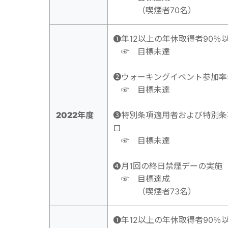
（喫煙者70名）
➊年12以上の年休取得者90％
☞ 目標未達
➋ウォーキングイベント参加率
☞ 目標未達
2022年度
➌特別条項適用者および特別条
ロ
☞ 目標未達
➍
月1回の終日禁煙デーの実施
☞ 目標達成
（喫煙者73名）
➊年12以上の年休取得者90％