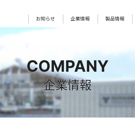
お知らせ
企業情報
製品情報
剤
術
日市合成の経営理念・ビジョン
界面活性剤原料
製造設備
機能材料
沿革
役員一覧
樹脂原料
健康経営への取り組み
化学名から探す
コア技術から探す
SDGsへの取り組み
電
COMPANY
企業情報