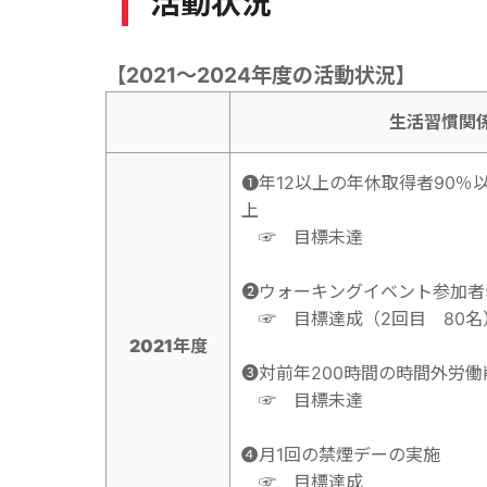
活動状況
【2021～2024年度の活動状況】
生活習慣関
➊年12以上の年休取得者90％
上
☞ 目標未達
➋ウォーキングイベント参加者
☞ 目標達成（2回目 80名
2021年度
➌対前年200時間の時間外労働
☞ 目標未達
➍月1回の禁煙デーの実施
☞ 目標達成