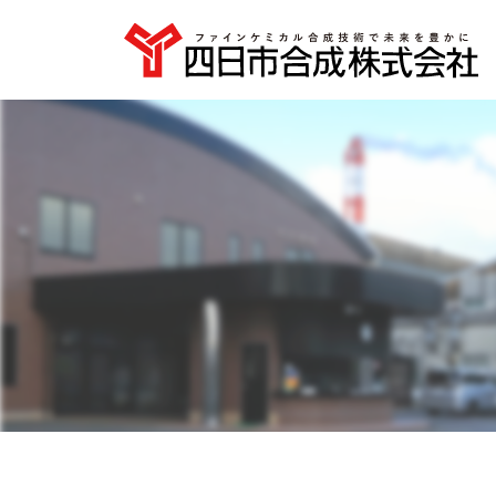
社長挨拶
化粧品原料
新規事業開発
企業概要
エポキシ樹脂希釈
四日市合成の技
四
安全・品質・環境への取り組み
用途から探す
製品名から探す