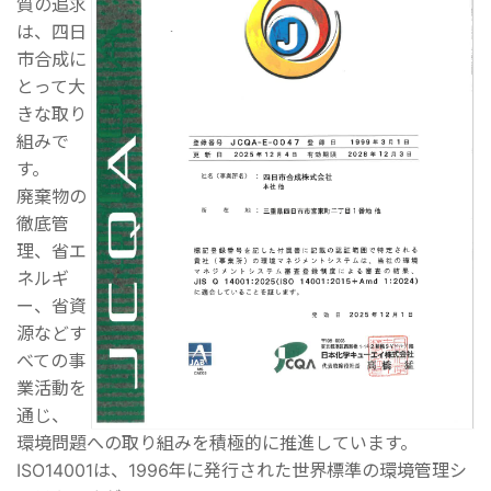
質の追求
は、四日
市合成に
とって大
きな取り
組みで
す。
廃棄物の
徹底管
理、省エ
ネルギ
ー、省資
源などす
べての事
業活動を
通じ、
環境問題への取り組みを積極的に推進しています。
ISO14001は、1996年に発行された世界標準の環境管理シ