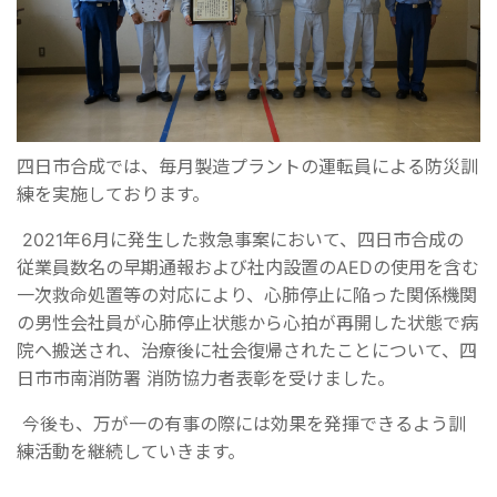
四日市合成では、毎月製造プラントの運転員による防災訓
練を実施しております。
2021
年
6
月に発生した救急事案において、四日市合成の
従業員数名の早期通報および社内設置の
AED
の使用を含む
一次救命処置等の対応により、心肺停止に陥った関係機関
の男性会社員が心肺停止状態から心拍が再開した状態で病
院へ搬送され、治療後に社会復帰されたことについて、四
日市市南消防署 消防協力者表彰を受けました。
今後も、万が一の有事の際には効果を発揮できるよう訓
練活動を継続していきます。