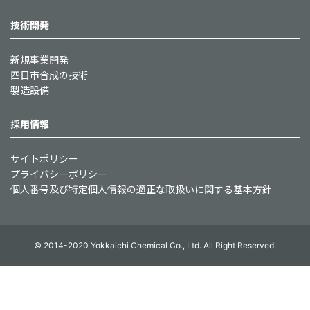
技術開発
新規事業開発
四日市合成の技術
製造設備
採用情報
サイトポリシー
プライバシーポリシー
個人番号及び特定個人情報の適正な取扱いに関する基本方針
© 2014-2020 Yokkaichi Chemical Co., Ltd. All Right Reserved.