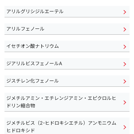
アリルグリシジルエーテル
アリルフェノール
イセチオン酸ナトリウム
ジアリルビスフェノールA
ジスチレン化フェノール
ジメチルアミン・エチレンジアミン・エピクロルヒ
ドリン縮合物
ジメチルビス（2-ヒドロキシエチル）アンモニウム
ヒドロキシド